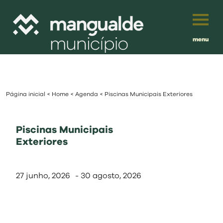
menu
Português
English
Página inicial
<
Home
<
Agenda
<
Piscinas Municipais Exteriores
Français
município
Español
Piscinas Municipais
viver
Exteriores
Traduzido por:
investir
27 junho, 2026
-
30 agosto, 2026
balcão digital