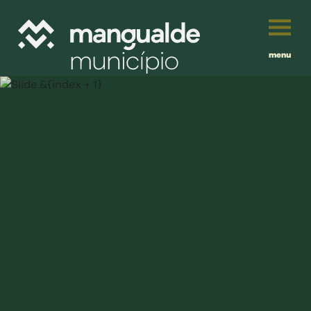
menu
Português
English
Français
município
Español
viver
Traduzido por:
investir
balcão digital