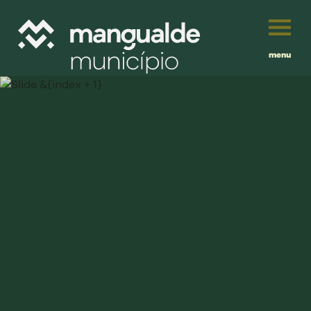
menu
Português
English
Français
município
Español
viver
Traduzido por:
investir
balcão digital