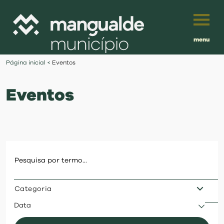
menu
Português
Página inicial
<
Eventos
English
Eventos
Français
município
Español
viver
Traduzido por:
investir
Categoria
balcão digital
Data