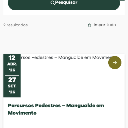
visit
Pesquisar
Limpar tudo
2
resultados
12
ABR
.
'
26
27
SET
.
'
26
Percursos Pedestres – Mangualde em
Movimento