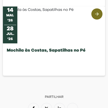
14
MAI
.
'
26
28
JUL
.
'
26
Mochila às Costas, Sapatilhas no Pé
PARTILHAR