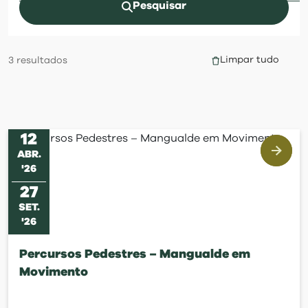
visit
Pesquisar
Limpar tudo
3
resultados
12
ABR
.
'
26
27
SET
.
'
26
Percursos Pedestres – Mangualde em
Movimento