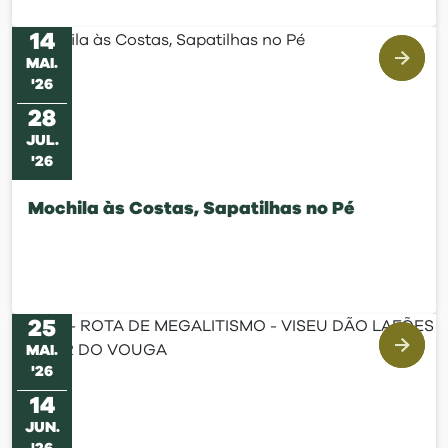
14
MAI
.
'
26
28
JUL
.
'
26
Mochila às Costas, Sapatilhas no Pé
25
MAI
.
'
26
14
JUN
.