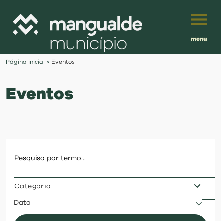
menu
Português
Página inicial
<
Eventos
English
Eventos
Français
município
Español
viver
Traduzido por:
investir
Categoria
balcão digital
Data