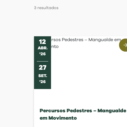
Regulamentos
3
resultados
12
ABR
.
'
26
27
SET
.
'
26
Percursos Pedestres – Mangualde
em Movimento