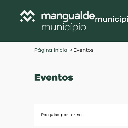
municíp
Câmara Munic
Página inicial
<
Eventos
Assembleia M
Freguesias
Eventos
Contratação P
Projetos Cofi
Recursos Hu
Programa de
Normativo
Gestão Financ