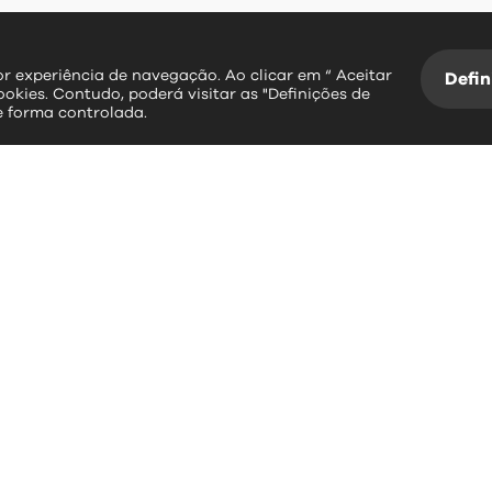
hor experiência de navegação. Ao clicar em “ Aceitar
Defin
ookies. Contudo, poderá visitar as "Definições de
e forma controlada.
essos rápidos
contactos
erviços Online
Largo Dr. Couto
Informação Geográfica
3534-004 Mangualde
Plataforma SIGA