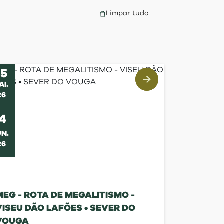
Limpar tudo
25
AI
.
26
s
14
UN
.
26
MEG - ROTA DE MEGALITISMO -
VISEU DÃO LAFÕES • SEVER DO
VOUGA