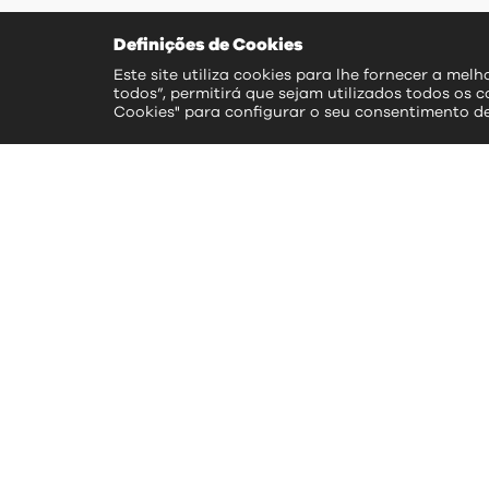
Definições de Cookies
Este site utiliza cookies para lhe fornecer a mel
todos”, permitirá que sejam utilizados todos os c
Cookies" para configurar o seu consentimento d
ac
>> S
>> 
>> 