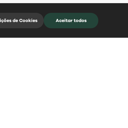
ições de Cookies
Aceitar todos
Mangualde Acontece
Subscreva a nossa Newsletter para estar
sempre informado
*Campos de preenchimento obrigatório