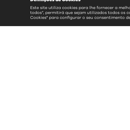
Este site utiliza cookies para lhe fornecer a mel
todos”, permitirá que sejam utilizados todos os c
Cookies" para configurar o seu consentimento d
ac
>> S
>> 
>> 
>> 
>> 