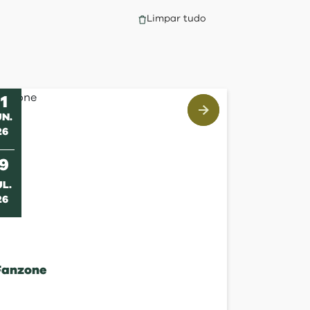
Limpar tudo
11
UN
.
26
s
19
UL
.
26
Fanzone