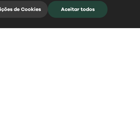
ições de Cookies
Aceitar todos
Mangualde Acontece
Subscreva a nossa Newsletter para estar
sempre informado
*Campos de preenchimento obrigatório
0