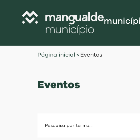
municíp
Câmara Munic
Página inicial
<
Eventos
Assembleia M
Freguesias
Eventos
Contratação P
Projetos Cofi
Recursos Hu
Programa de
Normativo
Gestão Financ