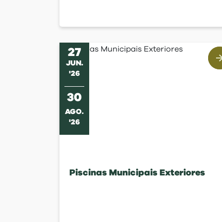
27
JUN
.
'
26
30
AGO
.
'
26
Piscinas Municipais Exteriores