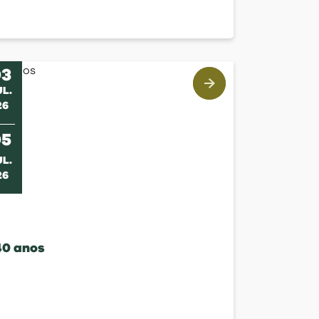
03
UL
.
26
05
UL
.
26
40 anos