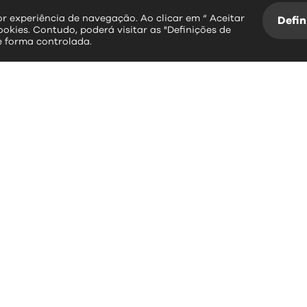
hor experiência de navegação. Ao clicar em “ Aceitar
Defin
ookies. Contudo, poderá visitar as "Definições de
e forma controlada.
essos rápidos
contactos
erviços Online
Largo Dr. Couto
Informação Geográfica
3534-004 Mangualde
Plataforma SIGA
Leitura da Água
+351 232 619 88
BUPI