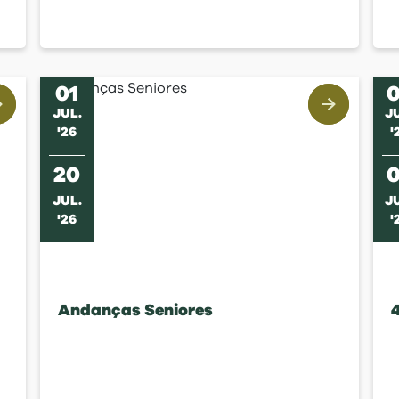
01
JUL
.
J
'
26
'
20
JUL
.
J
'
26
'
Andanças Seniores