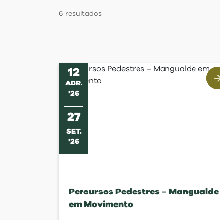
Regulamentos
6
resultados
12
ABR
.
'
26
27
SET
.
'
26
Percursos Pedestres – Mangualde
em Movimento