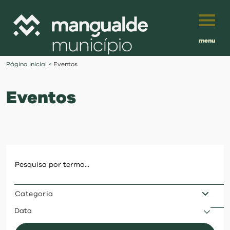
menu
Português
Página inicial
<
Eventos
English
Eventos
Français
município
Español
viver
Traduzido por:
investir
Categoria
balcão digital
Data