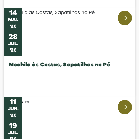
14
MAI
.
'
26
28
JUL
.
'
26
Mochila às Costas, Sapatilhas no Pé
11
JUN
.
'
26
19
JUL
.