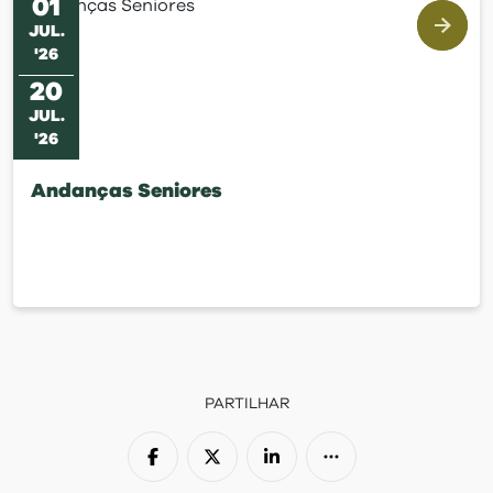
01
JUL
.
'
26
20
JUL
.
'
26
Andanças Seniores
PARTILHAR