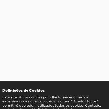
Definições de Cookies
Este site utiliza cookies para lhe fornecer a melhor
experiência de navegação. Ao clicar em “ Aceitar todos”,
permitirá que sejam utilizados todos os cookies. Contudo,