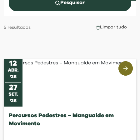
visit
Pesquisar
Limpar tudo
5
resultados
12
ABR
.
'
26
27
SET
.
'
26
Percursos Pedestres – Mangualde em
Movimento