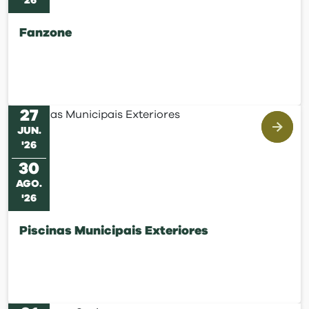
'
26
Fanzone
27
JUN
.
'
26
30
AGO
.
'
26
Piscinas Municipais Exteriores