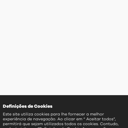
Definições de Cookies
Este site utiliza cookies para lhe fornecer a melhor
experiência de navegação. Ao clicar em “ Aceitar todos”,
permitirá que sejam utilizados todos os cookies. Contudo,