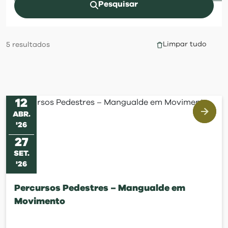
visit
Pesquisar
Limpar tudo
5
resultados
12
ABR
.
'
26
27
SET
.
'
26
Percursos Pedestres – Mangualde em
Movimento