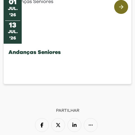
01
JUL
.
'
26
13
JUL
.
'
26
Andanças Seniores
PARTILHAR