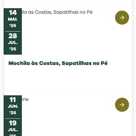
14
MAI
.
'
26
28
JUL
.
'
26
Mochila às Costas, Sapatilhas no Pé
11
JUN
.
'
26
19
JUL
.