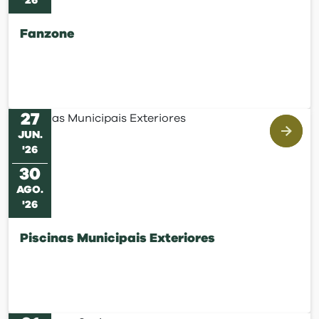
'
26
Fanzone
27
JUN
.
'
26
30
AGO
.
'
26
Piscinas Municipais Exteriores