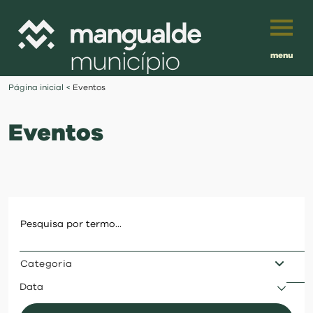
menu
Português
Página inicial
<
Eventos
English
Eventos
Français
município
Español
viver
Traduzido por:
investir
Categoria
balcão digital
Data