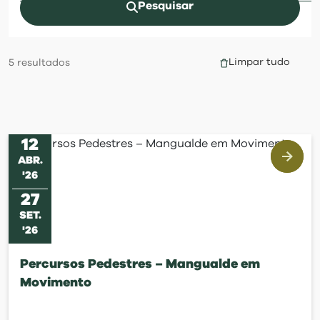
visit
Pesquisar
Limpar tudo
5
resultados
12
ABR
.
'
26
27
SET
.
'
26
Percursos Pedestres – Mangualde em
Movimento