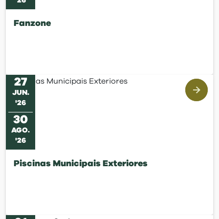
'
26
Fanzone
27
JUN
.
'
26
30
AGO
.
'
26
Piscinas Municipais Exteriores