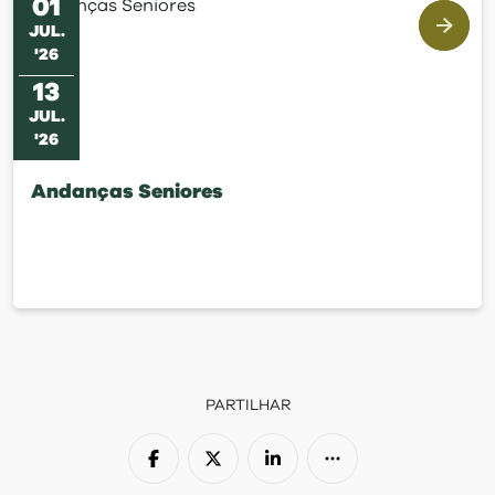
01
JUL
.
'
26
13
JUL
.
'
26
Andanças Seniores
PARTILHAR