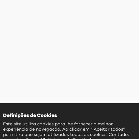
Definições de Cookies
Este site utiliza cookies para lhe fornecer a melhor
experiência de navegação. Ao clicar em “ Aceitar todos”,
permitirá que sejam utilizados todos os cookies. Contudo,