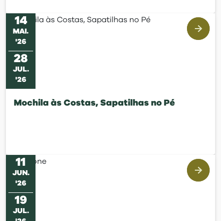
14
MAI
.
'
26
28
JUL
.
'
26
Mochila às Costas, Sapatilhas no Pé
11
JUN
.
'
26
19
JUL
.