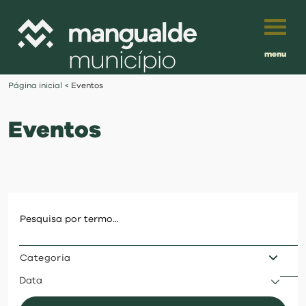
menu
Português
Página inicial
<
Eventos
English
Eventos
Français
município
Español
viver
Traduzido por:
investir
Categoria
balcão digital
Data