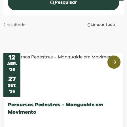
visit
Pesquisar
Limpar tudo
2
resultados
12
ABR
.
'
26
27
SET
.
'
26
Percursos Pedestres – Mangualde em
Movimento