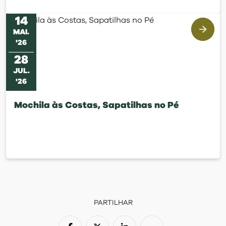
14
MAI
.
'
26
28
JUL
.
'
26
Mochila às Costas, Sapatilhas no Pé
PARTILHAR