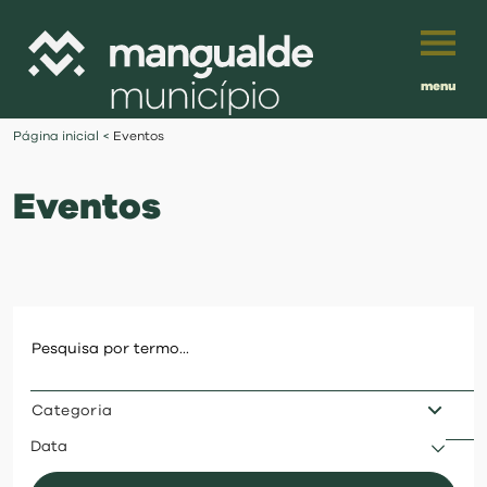
menu
Português
Página inicial
<
Eventos
English
Eventos
Français
município
Español
viver
Traduzido por:
investir
Categoria
balcão digital
Data