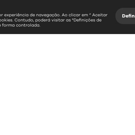
hor experiência de navegação. Ao clicar em “ Aceitar
Defin
ookies. Contudo, poderá visitar as "Definições de
e forma controlada.
essos rápidos
contactos
erviços Online
Largo Dr. Couto
Informação Geográfica
3534-004 Mangualde
Plataforma SIGA
Leitura da Água
+351 232 619 88