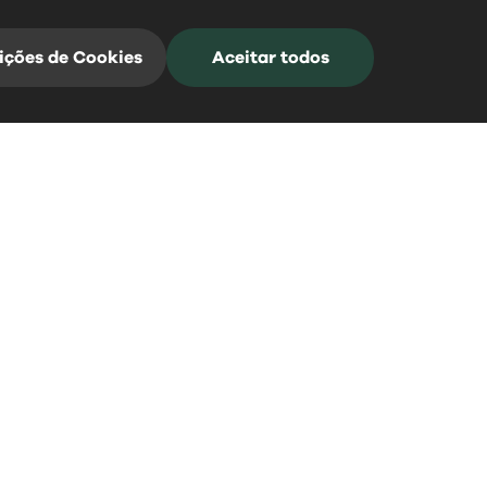
ições de Cookies
Aceitar todos
Mangualde Acontece
Subscreva a nossa Newsletter para estar
sempre informado
*Campos de preenchimento obrigatório
0