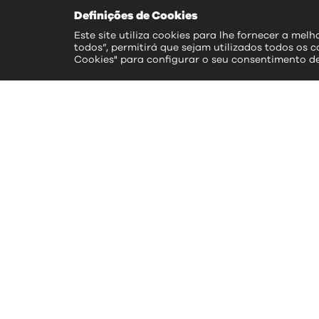
Definições de Cookies
Este site utiliza cookies para lhe fornecer a mel
todos”, permitirá que sejam utilizados todos os c
Cookies" para configurar o seu consentimento d
ac
>> S
>> 
>> 
>> 