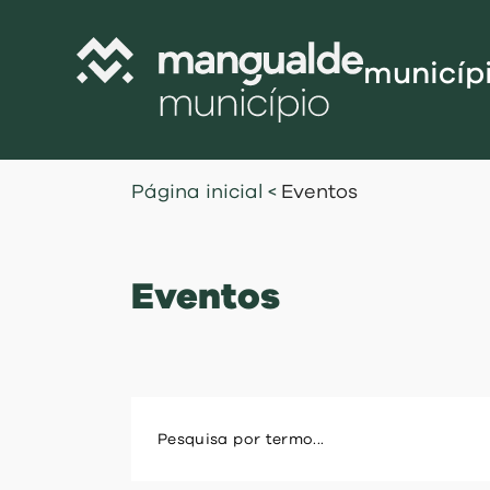
municíp
Câmara Munic
Página inicial
<
Eventos
Assembleia M
Freguesias
Eventos
Contratação P
Projetos Cofi
Recursos Hu
Programa de
Normativo
Gestão Financ