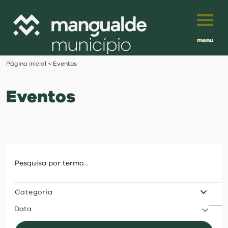
menu
Português
Página inicial
<
Eventos
English
Eventos
Français
município
Español
viver
Traduzido por:
investir
Categoria
balcão digital
Data