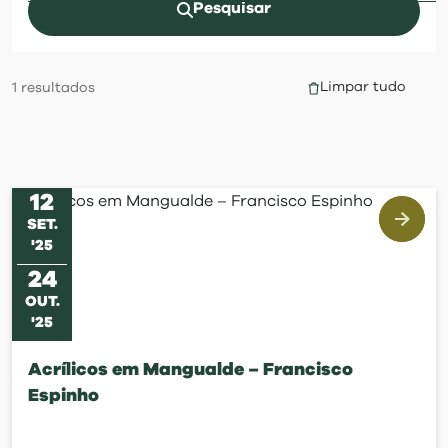
visit
Pesquisar
Limpar tudo
1
resultados
12
SET
.
'
25
24
OUT
.
'
25
Acrílicos em Mangualde – Francisco
Espinho