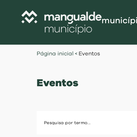
municíp
Câmara Munic
Página inicial
<
Eventos
Assembleia M
Freguesias
Eventos
Contratação P
Projetos Cofi
Recursos Hu
Programa de
Normativo
Gestão Financ