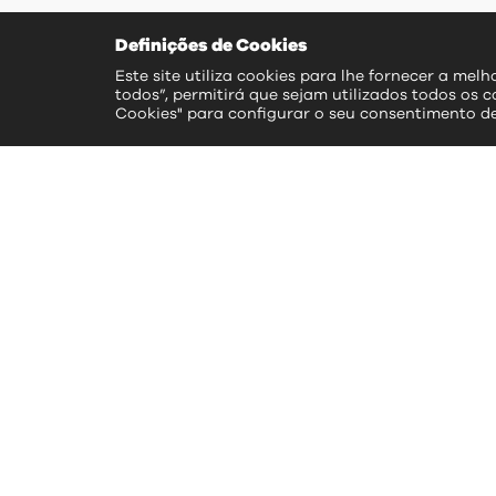
Definições de Cookies
Este site utiliza cookies para lhe fornecer a mel
todos”, permitirá que sejam utilizados todos os c
Cookies" para configurar o seu consentimento d
ac
>> S
>> 
>> 