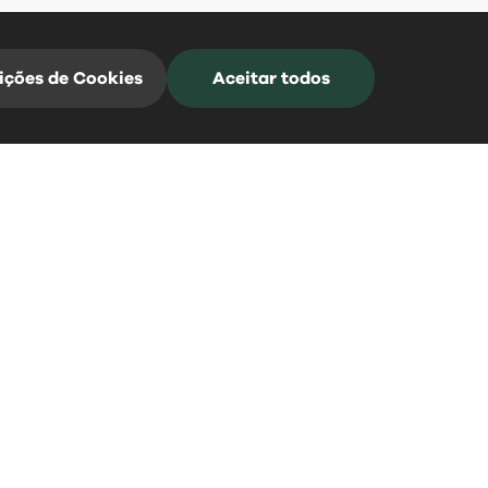
ições de Cookies
Aceitar todos
Mangualde Acontece
Subscreva a nossa Newsletter para estar
sempre informado
*Campos de preenchimento obrigatório