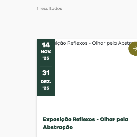
Regulamentos
1
resultados
14
NOV
.
'
25
31
DEZ
.
'
25
Exposição Reflexos - Olhar pela
Abstração