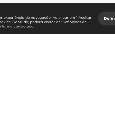
hor experiência de navegação. Ao clicar em “ Aceitar
Defin
ookies. Contudo, poderá visitar as "Definições de
e forma controlada.
essos rápidos
contactos
erviços Online
Largo Dr. Couto
Informação Geográfica
3534-004 Mangualde
Plataforma SIGA