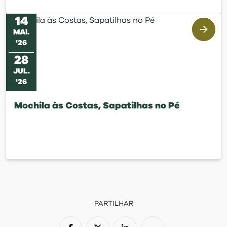
14
MAI
.
'
26
28
JUL
.
'
26
Mochila às Costas, Sapatilhas no Pé
PARTILHAR