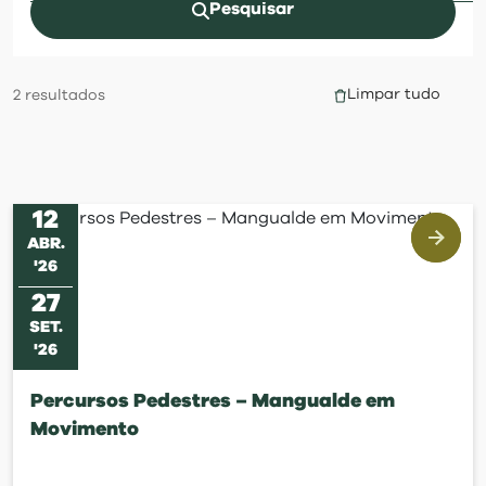
visit
Pesquisar
Limpar tudo
2
resultados
12
ABR
.
'
26
27
SET
.
'
26
Percursos Pedestres – Mangualde em
Movimento