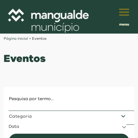
menu
Português
Página inicial
<
Eventos
English
Eventos
Français
município
Español
viver
Traduzido por:
investir
Categoria
balcão digital
Data