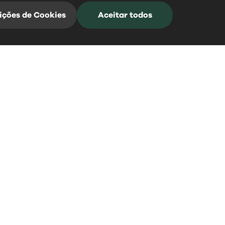
ições de Cookies
Aceitar todos
Mangualde Acontece
Subscreva a nossa Newsletter para estar
sempre informado
*Campos de preenchimento obrigatório
0