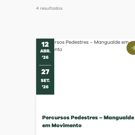
Regulamentos
4
resultados
12
ABR
.
'
26
27
SET
.
'
26
Percursos Pedestres – Mangualde
em Movimento