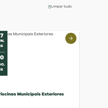
Limpar tudo
27
UN
.
26
s
30
GO
.
26
iscinas Municipais Exteriores