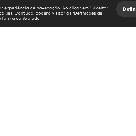
hor experiência de navegação. Ao clicar em “ Aceitar
Defin
ookies. Contudo, poderá visitar as "Definições de
e forma controlada.
essos rápidos
contactos
erviços Online
Largo Dr. Couto
Informação Geográfica
3534-004 Mangualde
Plataforma SIGA
Leitura da Água
+351 232 619 88
BUPI