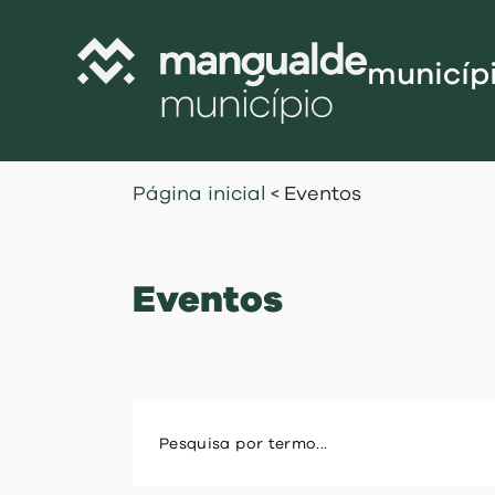
municíp
Câmara Munic
Página inicial
<
Eventos
Assembleia M
Freguesias
Eventos
Contratação P
Projetos Cofi
Recursos Hu
Programa de
Normativo
Gestão Financ