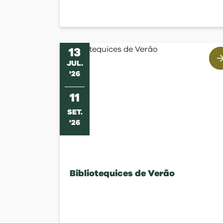
13
JUL
.
'
26
11
SET
.
'
26
Bibliotequices de Verão