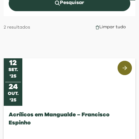
visit
Pesquisar
Limpar tudo
2
resultados
12
SET
.
'
25
24
OUT
.
'
25
Acrílicos em Mangualde – Francisco
Espinho