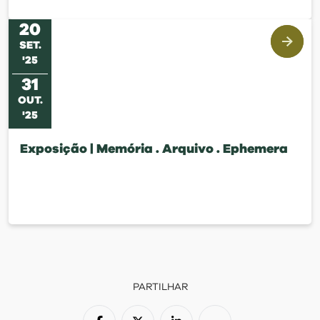
20
SET
.
'
25
31
OUT
.
'
25
Exposição | Memória . Arquivo . Ephemera
PARTILHAR