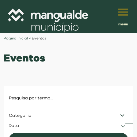
menu
Português
Página inicial
<
Eventos
English
Eventos
Français
município
Español
viver
Traduzido por:
investir
Categoria
balcão digital
Data