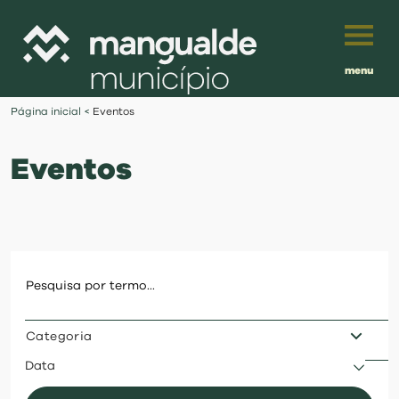
menu
Português
Página inicial
<
Eventos
English
Eventos
Français
município
Español
viver
Traduzido por:
investir
Categoria
balcão digital
Data