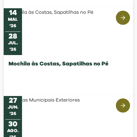
14
MAI
.
'
26
28
JUL
.
'
26
Mochila às Costas, Sapatilhas no Pé
27
JUN
.
'
26
30
AGO
.