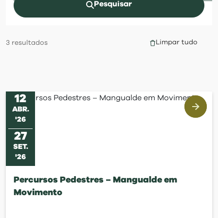
visit
Pesquisar
Limpar tudo
3
resultados
12
ABR
.
'
26
27
SET
.
'
26
Percursos Pedestres – Mangualde em
Movimento