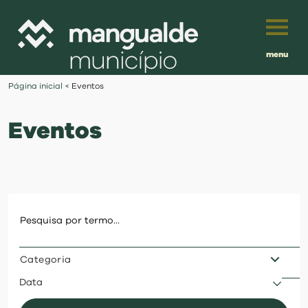
menu
Português
Página inicial
<
Eventos
English
Eventos
Français
município
Español
viver
Traduzido por:
investir
Categoria
balcão digital
Data