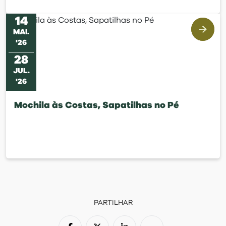
14
MAI
.
'
26
28
JUL
.
'
26
Mochila às Costas, Sapatilhas no Pé
PARTILHAR