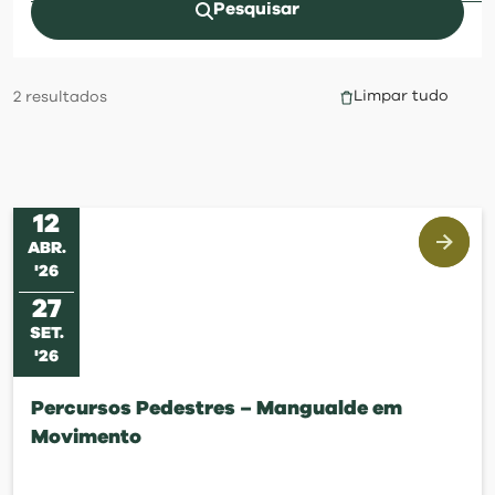
visit
Pesquisar
Limpar tudo
2
resultados
12
ABR
.
'
26
27
SET
.
'
26
Percursos Pedestres – Mangualde em
Movimento