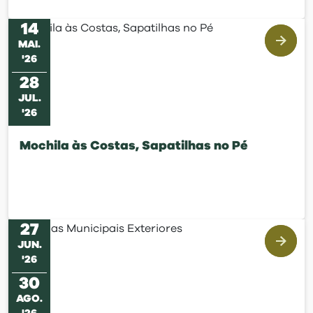
14
MAI
.
'
26
28
JUL
.
'
26
Mochila às Costas, Sapatilhas no Pé
27
JUN
.
'
26
30
AGO
.