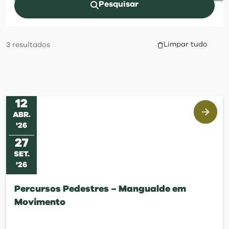
visit
Pesquisar
Limpar tudo
3
resultados
12
ABR
.
'
26
27
SET
.
'
26
Percursos Pedestres – Mangualde em
Movimento