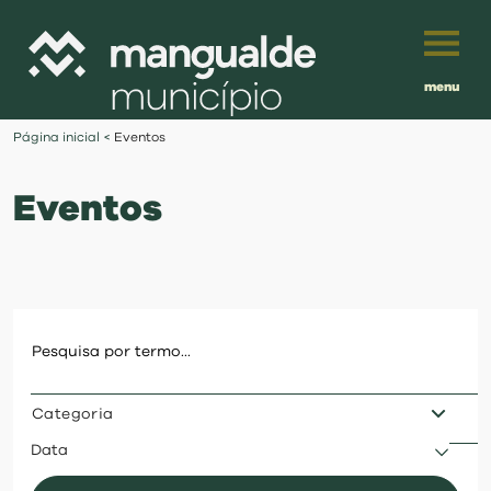
menu
Português
Página inicial
<
Eventos
English
Eventos
Français
município
Español
viver
Traduzido por:
investir
Categoria
balcão digital
Data