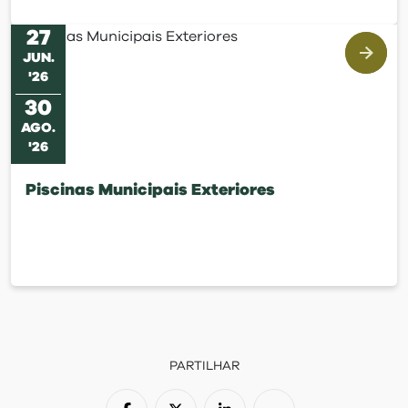
27
JUN
.
'
26
30
AGO
.
'
26
Piscinas Municipais Exteriores
PARTILHAR