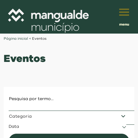
menu
Português
Página inicial
<
Eventos
English
Eventos
Français
município
Español
viver
Traduzido por:
investir
Categoria
balcão digital
Data