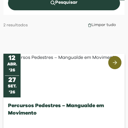
visit
Pesquisar
Limpar tudo
2
resultados
12
ABR
.
'
26
27
SET
.
'
26
Percursos Pedestres – Mangualde em
Movimento