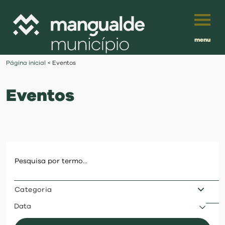
menu
Português
Página inicial
<
Eventos
English
Eventos
Français
município
Español
viver
Traduzido por:
investir
Categoria
balcão digital
Data