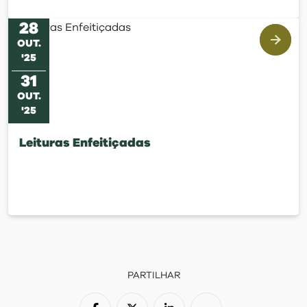
28
OUT
.
'
25
31
OUT
.
'
25
Leituras Enfeitiçadas
PARTILHAR