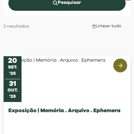
visit
Pesquisar
Limpar tudo
2
resultados
20
SET
.
'
25
31
OUT
.
'
25
Exposição | Memória . Arquivo . Ephemera