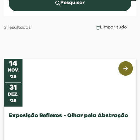
visit
Pesquisar
Limpar tudo
3
resultados
14
NOV
.
'
25
31
DEZ
.
'
25
Exposição Reflexos - Olhar pela Abstração