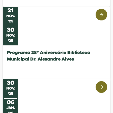
21
NOV
.
'
25
30
NOV
.
'
25
Programa 28º Aniversário Biblioteca
Municipal Dr. Alexandre Alves
30
NOV
.
'
25
06
JAN
.