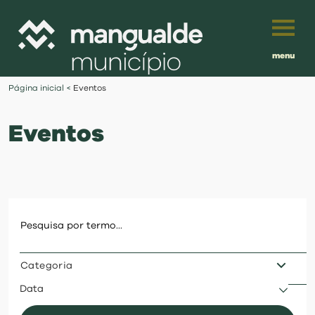
menu
Português
Página inicial
<
Eventos
English
Eventos
Français
município
Español
viver
Traduzido por:
investir
Categoria
balcão digital
Data