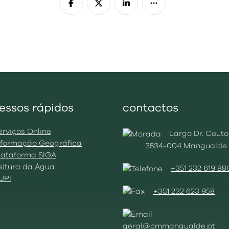
essos rápidos
contactos
erviços Online
Largo Dr. Couto
Informação Geográfica
3534-004 Mangualde
Plataforma SIGA
Leitura da Água
+351 232 619 88
BUPI
+351 232 623 958
geral@cmmangualde.pt