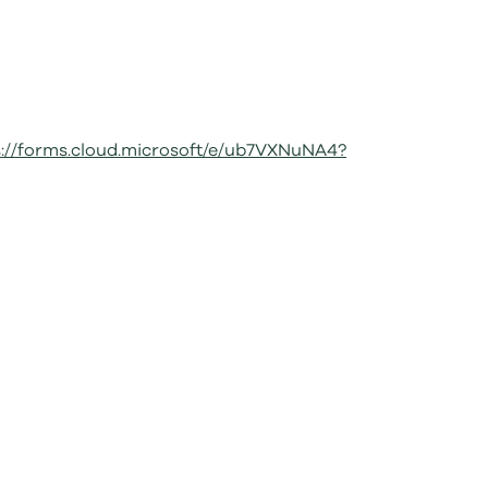
s://forms.cloud.microsoft/e/ub7VXNuNA4?
s