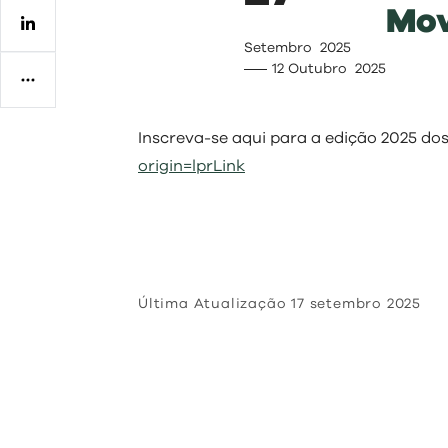
Mo
Regulamentos
Setembro
2025
12
Outubro
2025
Inscreva-se aqui para a edição 2025 d
origin=lprLink
Última Atualização
17 setembro 2025