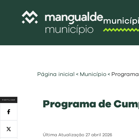
municíp
Câmara Munic
Assembleia M
Freguesias
Página inicial
<
Município
<
Programa
Contratação P
Projetos Cofi
PARTILHAR
Programa de Cum
Recursos Hu
Programa de
Normativo
Gestão Financ
Última Atualização
27 abril 2026