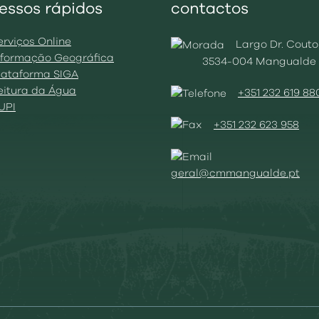
essos rápidos
contactos
erviços Online
Largo Dr. Couto
Informação Geográfica
3534-004 Mangualde
Plataforma SIGA
Leitura da Água
+351 232 619 88
BUPI
+351 232 623 958
geral@cmmangualde.pt