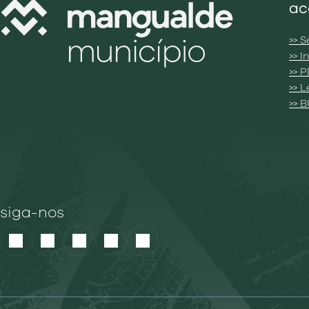
ac
>> S
>> 
>> 
>> 
>> 
siga-nos