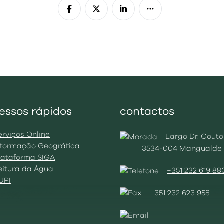
essos rápidos
contactos
erviços Online
Largo Dr. Couto
Informação Geográfica
3534-004 Mangualde
Plataforma SIGA
Leitura da Água
+351 232 619 88
BUPI
+351 232 623 958