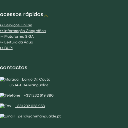
acessos rápidos
>> Serviços Online
>> Informação Geográfica
>> Plataforma SIGA
>> Leitura da Água
>> BUPI
contactos
Largo Dr. Couto
3534-004 Mangualde
+351 232 619 880
+351 232 623 958
geral@cmmangualde.pt