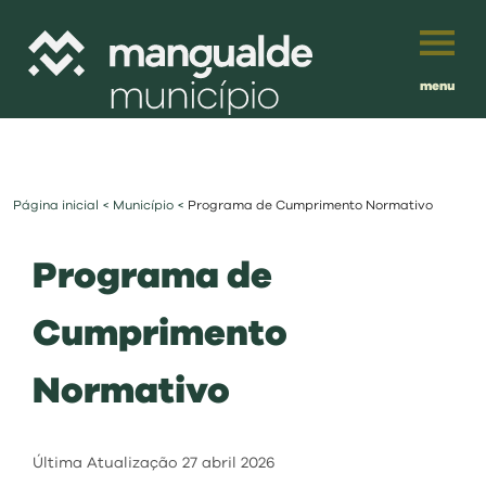
menu
Português
English
Página inicial
<
Município
<
Programa de Cumprimento Normativo
Français
município
Programa de
Español
viver
Cumprimento
Traduzido por:
investir
Normativo
balcão digital
Última Atualização
27 abril 2026