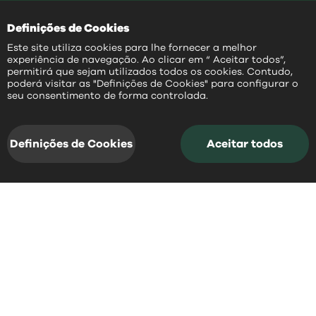
Definições de Cookies
Este site utiliza cookies para lhe fornecer a melhor
experiência de navegação. Ao clicar em “ Aceitar todos”,
permitirá que sejam utilizados todos os cookies. Contudo,
poderá visitar as "Definições de Cookies" para configurar o
PT
seu consentimento de forma controlada.
notícias
acessos rápidos
e
Definições de Cookies
Aceitar todos
notícias
Fique a par daquilo que aconteceu
recentemente em Mangualde