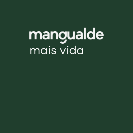
mais vida
mais vida