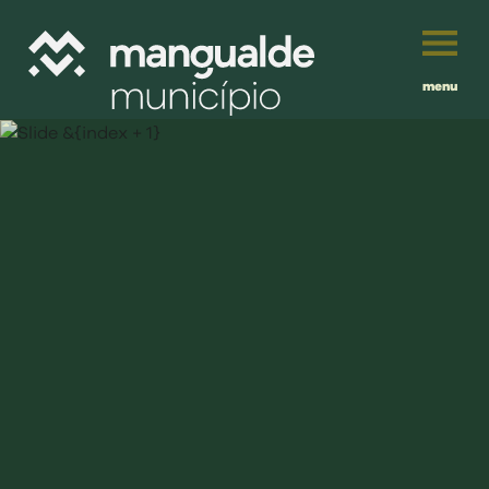
menu
Português
English
Français
município
Español
viver
Traduzido por:
investir
balcão digital