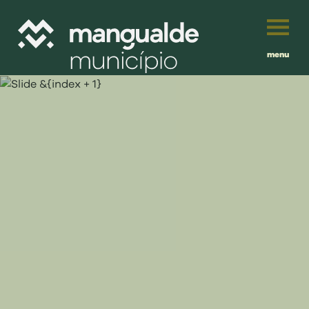
menu
Português
English
Français
município
Español
viver
Traduzido por:
investir
balcão digital