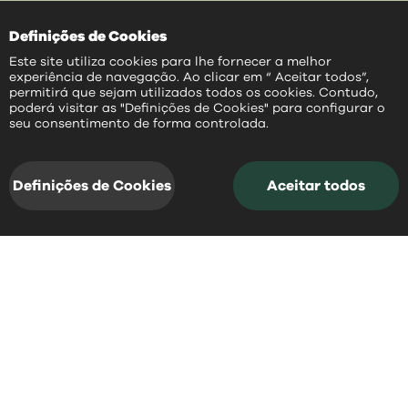
Definições de Cookies
Este site utiliza cookies para lhe fornecer a melhor
experiência de navegação. Ao clicar em “ Aceitar todos”,
permitirá que sejam utilizados todos os cookies. Contudo,
poderá visitar as "Definições de Cookies" para configurar o
PT
seu consentimento de forma controlada.
notícias
acessos rápidos
e
Definições de Cookies
Aceitar todos
notícias
Fique a par daquilo que aconteceu
recentemente em Mangualde