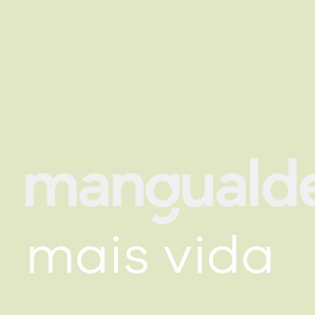
mais vida
mais vida