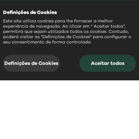
Definições de Cookies
Este site utiliza cookies para lhe fornecer a melhor
experiência de navegação. Ao clicar em “ Aceitar todos”,
permitirá que sejam utilizados todos os cookies. Contudo,
poderá visitar as "Definições de Cookies" para configurar o
PT
seu consentimento de forma controlada.
notícias
acessos rápidos
e
Definições de Cookies
Aceitar todos
notícias
Fique a par daquilo que aconteceu
recentemente em Mangualde