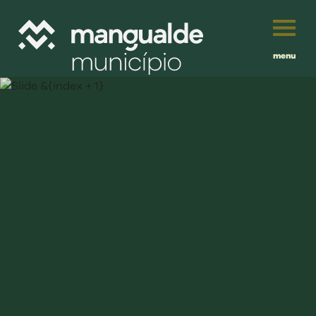
menu
Português
English
Français
município
Español
viver
Traduzido por:
investir
balcão digital