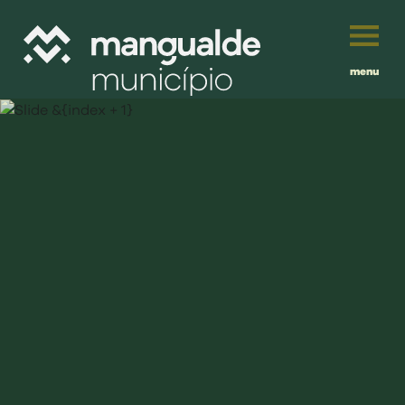
menu
Português
English
Français
município
Español
viver
Traduzido por:
investir
balcão digital