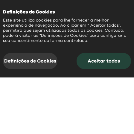
Definições de Cookies
Este site utiliza cookies para lhe fornecer a melhor
experiência de navegação. Ao clicar em “ Aceitar todos”,
permitirá que sejam utilizados todos os cookies. Contudo,
poderá visitar as "Definições de Cookies" para configurar o
PT
seu consentimento de forma controlada.
notícias
acessos rápidos
e
Definições de Cookies
Aceitar todos
notícias
Fique a par daquilo que aconteceu
recentemente em Mangualde