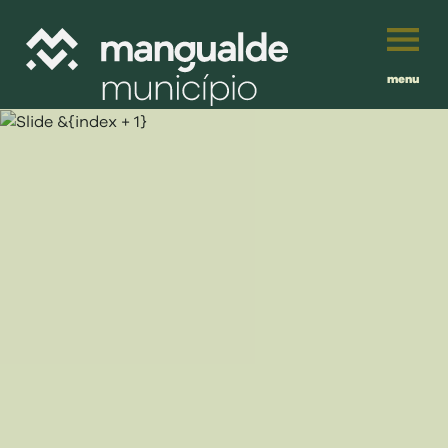
menu
Português
English
Français
município
Español
viver
Traduzido por:
investir
balcão digital