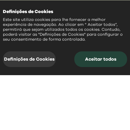
Definições de Cookies
Este site utiliza cookies para lhe fornecer a melhor
experiência de navegação. Ao clicar em “ Aceitar todos”,
permitirá que sejam utilizados todos os cookies. Contudo,
poderá visitar as "Definições de Cookies" para configurar o
PT
seu consentimento de forma controlada.
notícias
acessos rápidos
e
Definições de Cookies
Aceitar todos
notícias
Fique a par daquilo que aconteceu
recentemente em Mangualde